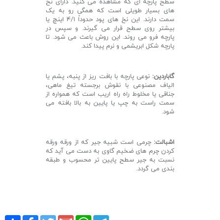
سطح پارچه ای که مشاهده می کنید. دارای نخ
های بسیار طویلی است که همگی رو به یک
سمت دارند. این نخ های پود حدوداً ۴/۱ اینچ یا
بیشتر روی سطح قرار می گیرند. و سپس در
پارچه فرو می روند. این روش باعث می شود. تا
پارچه شکل ابریشمی و نرم پیدا کند.
گاباردین:
نوعی پارچه با بافت ریز از پنبه، پشم یا
الیاف مصنوعی با نقوش برجسته تیغ ماهی،
جناقی یا مخلوط راه راه اریب است که همواره از
سمت راست به چپ یا پایین به بالا بافته می
شود.
اشبالت:
چرمی است شبیه جیر که از ورقه ورقه
کردن چرم های ضخیم گاوی به دست می آید که
نسبت به جیر سطح پایین تر محسوب و طبقه
بندی می گردد.
Share
Facebook
Twitter
Gmail
WhatsApp
Telegram