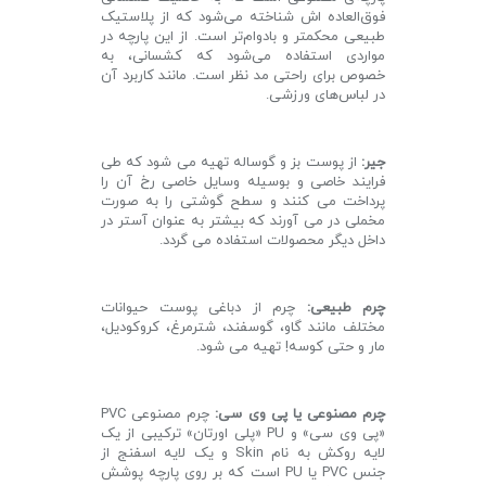
فوق‌العاده اش شناخته می‌شود که از پلاستیک
طبیعی محکمتر و بادوام‌تر است. از این پارچه در
مواردی استفاده می‌شود که کشسانی، به
خصوص برای راحتی مد نظر است. مانند کاربرد آن
در لباس‌های ورزشی.
جیر:
از پوست بز و گوساله تهیه می شود که طی
فرایند خاصی و بوسیله وسایل خاصی رخ آن را
پرداخت می کنند و سطح گوشتی را به صورت
مخملی در می آورند که بیشتر به عنوان آستر در
داخل دیگر محصولات استفاده می گردد.
چرم طبیعی:
چرم از دباغی پوست حیوانات
مختلف مانند گاو، گوسفند، شترمرغ، کروکودیل،
مار و حتی کوسه! تهیه می شود.
چرم مصنوعی یا پی وی سی:
چرم مصنوعی PVC
«پی وی سی» و PU «پلی اورتان» ترکیبی از یک
لایه روکش به نام Skin و یک لایه اسفنج از
جنس PVC یا PU است که بر روی پارچه پوشش