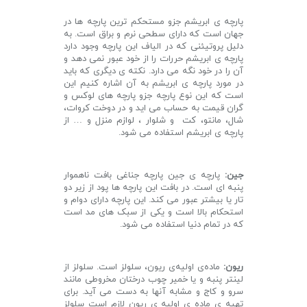
پارچه ی ابریشم جزو مستحکم ترین پارچه ها در
جهان است که دارای سطحی نرم و براق است. به
دلیل پروتیئنی که در الیاف این پارچه وجود دارد
پارچه ی ابریشم حررات را از خود عبور نمی دهد و
آن را در خود نگه می دارد. نکته ی دیگری که باید
در مورد پارچه ی ابریشم به آن اشاره کنیم این
است که این نوع پارچه جزو پارچه های لوکس و
گران قیمت به حساب می اید و در دوخت کروات،
شال، مانتو، کت و شلوار ، لوازم منزل و … از
پارچه ی ابریشم استفاده می شود.
جین:
پارچه ی جین پارچه جناغی بافت ناهموار
پنبه ای است. در بافت این پارچه ها پود از زیر دو
تار یا بیشتر عبور می کند. این پارچه دارای دوام و
استحکام بالا است و یکی از سبک های مد است
که در تمام دنیا استفاده می شود.
ریون:
ماده‌ی اولیه‌ی ریون، سلولز است. سلولز از
لینتر پنبه و یا خمیر چوب درختان مخروطی مانند
سرو و کاج و مشابه آنها به دست می آید. برای
تهیه ی ماده ی اولیه ی ریون لازم است سلولز