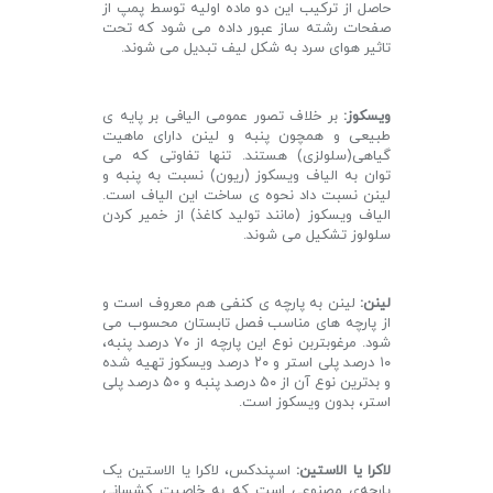
حاصل از ترکیب این دو ماده اولیه توسط پمپ از
صفحات رشته ساز عبور داده می شود که تحت
تاثیر هوای سرد به شکل لیف تبدیل می شوند.
ویسکوز:
بر خلاف تصور عمومی الیافی بر پایه ی
طبیعی و همچون پنبه و لینن دارای ماهیت
گیاهی(سلولزی) هستند. تنها تفاوتی که می
توان به الیاف ویسکوز (ریون) نسبت به پنبه و
لینن نسبت داد نحوه ی ساخت این الیاف است.
الیاف ویسکوز (مانند تولید کاغذ) از خمیر کردن
سلولوز تشکیل می شوند.
لینن:
لینن به پارچه ی کنفی هم معروف است و
از پارچه های مناسب فصل تابستان محسوب می
شود. مرغوبتربن نوع این پارچه از ۷۰ درصد پنبه،
۱۰ درصد پلی استر و ۲۰ درصد ویسکوز تهیه شده
و بدترین نوع آن از ۵۰ درصد پنبه و ۵۰ درصد پلی
استر، بدون ویسکوز است.
لاکرا یا الاستین:
اسپندکس، لاکرا یا الاستین یک
پارچه‌ی مصنوعی است که به خاصیت کشسانی