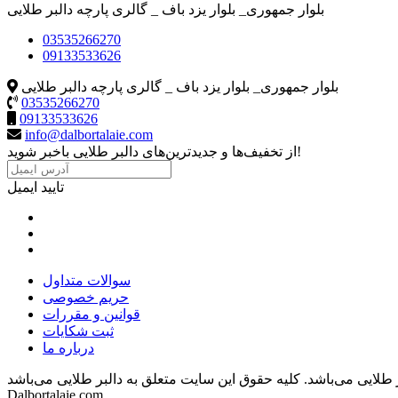
بلوار جمهوری_ بلوار یزد باف _ گالری پارچه دالبر طلایی
03535266270
09133533626
بلوار جمهوری_ بلوار یزد باف _ گالری پارچه دالبر طلایی
03535266270
09133533626
info@dalbortalaie.com
از تخفیف‌ها و جدیدترین‌های دالبر طلایی باخبر شوید!
تایید ایمیل
سوالات متداول
حریم خصوصی
قوانین و مقررات
ثبت شکایات
درباره ما
 طلایی می‌باشد.
Dalbortalaie.com