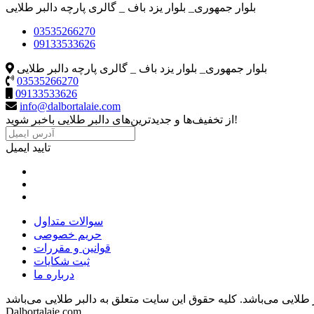
بلوار جمهوری_ بلوار یزد باف _ گالری پارچه دالبر طلایی
03535266270
09133533626
بلوار جمهوری_ بلوار یزد باف _ گالری پارچه دالبر طلایی
03535266270
09133533626
info@dalbortalaie.com
از تخفیف‌ها و جدیدترین‌های دالبر طلایی باخبر شوید!
تایید ایمیل
سوالات متداول
حریم خصوصی
قوانین و مقررات
ثبت شکایات
درباره ما
 طلایی می‌باشد.
Dalbortalaie.com