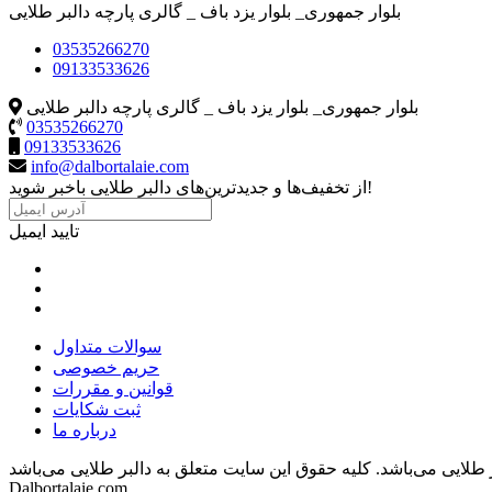
بلوار جمهوری_ بلوار یزد باف _ گالری پارچه دالبر طلایی
03535266270
09133533626
بلوار جمهوری_ بلوار یزد باف _ گالری پارچه دالبر طلایی
03535266270
09133533626
info@dalbortalaie.com
از تخفیف‌ها و جدیدترین‌های دالبر طلایی باخبر شوید!
تایید ایمیل
سوالات متداول
حریم خصوصی
قوانین و مقررات
ثبت شکایات
درباره ما
 طلایی می‌باشد.
Dalbortalaie.com