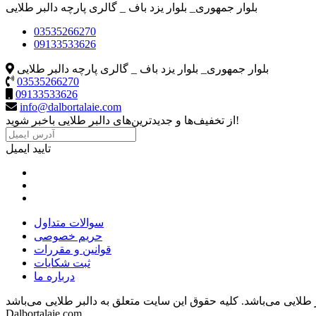
بلوار جمهوری_ بلوار یزد باف _ گالری پارچه دالبر طلایی
03535266270
09133533626
بلوار جمهوری_ بلوار یزد باف _ گالری پارچه دالبر طلایی
03535266270
09133533626
info@dalbortalaie.com
از تخفیف‌ها و جدیدترین‌های دالبر طلایی باخبر شوید!
تایید ایمیل
سوالات متداول
حریم خصوصی
قوانین و مقررات
ثبت شکایات
درباره ما
 طلایی می‌باشد.
Dalbortalaie.com