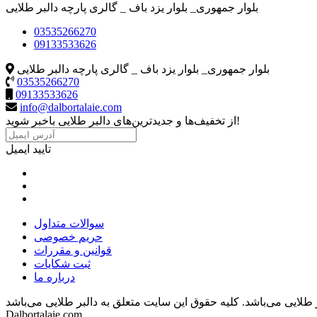
بلوار جمهوری_ بلوار یزد باف _ گالری پارچه دالبر طلایی
03535266270
09133533626
بلوار جمهوری_ بلوار یزد باف _ گالری پارچه دالبر طلایی
03535266270
09133533626
info@dalbortalaie.com
از تخفیف‌ها و جدیدترین‌های دالبر طلایی باخبر شوید!
تایید ایمیل
سوالات متداول
حریم خصوصی
قوانین و مقررات
ثبت شکایات
درباره ما
 طلایی می‌باشد.
Dalbortalaie.com