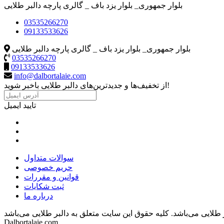
بلوار جمهوری_ بلوار یزد باف _ گالری پارچه دالبر طلایی
03535266270
09133533626
بلوار جمهوری_ بلوار یزد باف _ گالری پارچه دالبر طلایی
03535266270
09133533626
info@dalbortalaie.com
از تخفیف‌ها و جدیدترین‌های دالبر طلایی باخبر شوید!
تایید ایمیل
سوالات متداول
حریم خصوصی
قوانین و مقررات
ثبت شکایات
درباره ما
 طلایی می‌باشد.
Dalbortalaie.com