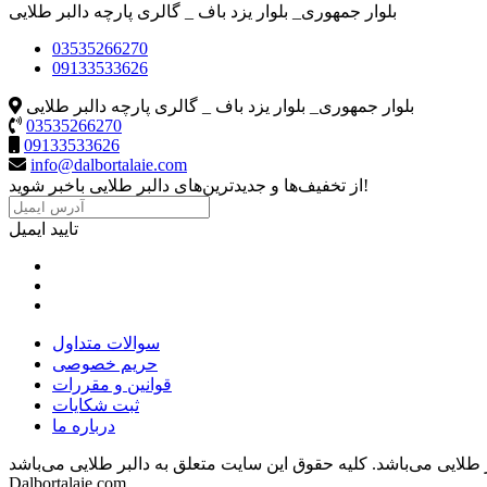
بلوار جمهوری_ بلوار یزد باف _ گالری پارچه دالبر طلایی
03535266270
09133533626
بلوار جمهوری_ بلوار یزد باف _ گالری پارچه دالبر طلایی
03535266270
09133533626
info@dalbortalaie.com
از تخفیف‌ها و جدیدترین‌های دالبر طلایی باخبر شوید!
تایید ایمیل
سوالات متداول
حریم خصوصی
قوانین و مقررات
ثبت شکایات
درباره ما
 طلایی می‌باشد.
Dalbortalaie.com